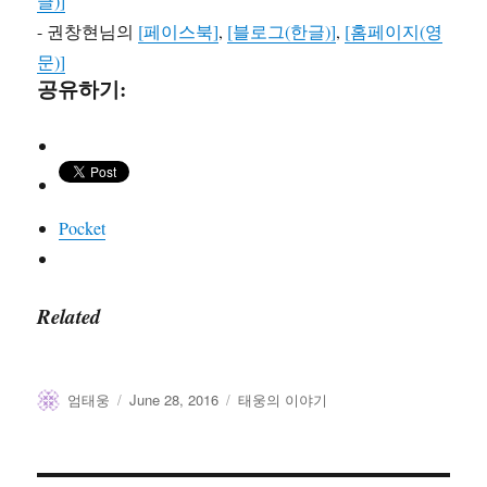
글)]
- 권창현님의
[페이스북]
,
[블로그(한글)]
,
[홈페이지(영
문)]
공유하기:
Pocket
Related
Author
Posted
Categories
엄태웅
June 28, 2016
태웅의 이야기
on