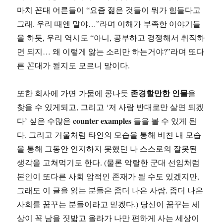
마치 꼰대 어른들이 “요즘 젊은 것들이 뭐가 힘들다고
그래. 우리 때엔 말야…”라며 이해가 부족한 이야기들
을 하듯, 우리 역시도 “아니, 공부하고 경쟁해서 취직하
면 되지… 왜 이렇게 앓는 소리만 하는거야?”라며 또다
른 꼰대가 될지도 모르니 말이다.
존경할만한 인물
또한 회사에 가면 가뭄에 콩나듯
을
찾을 수 있게되고, 그리고 ‘저 사람 반대로만 살면 되겠
counter examples
다’ 싶은 수많은
들을 볼 수 있게 된
다. 그리고 거울처럼 타인의 모습을 통해 비친 내 모습
을 통해 그동안 인지하지 못했던 나 스스로의 잘못된
생각을 고쳐먹기도 한다. (물론 악랄한 군대 선임처럼
본인이 또다른 사회 암적인 존재가 될 수도 있겠지만,
그래도 이 글을 읽는 분들은 좀더 나은 사람, 좀더 나은
사회를 꿈꾸는 분들이라고 믿겠다.) 당신이 꿈꾸는 세
상이 꼭 남을 짓밟고 올라가 나만 편하게 사는 세상이