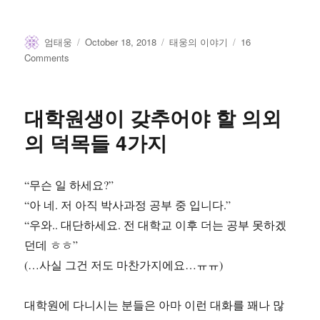
Author
Posted
Categories
엄태웅
October 18, 2018
태웅의 이야기
16
on
on
Comments
연
구
가
대학원생이 갖추어야 할 의외
곧
내
의 덕목들 4가지
삶
이
되
“무슨 일 하세요?”
는
“아 네. 저 아직 박사과정 공부 중 입니다.”
‘굿
라
“우와.. 대단하세요. 전 대학교 이후 더는 공부 못하겠
이
던데 ㅎㅎ”
프’의
(…사실 그건 저도 마찬가지에요…ㅠㅠ)
길
대학원에 다니시는 분들은 아마 이런 대화를 꽤나 많