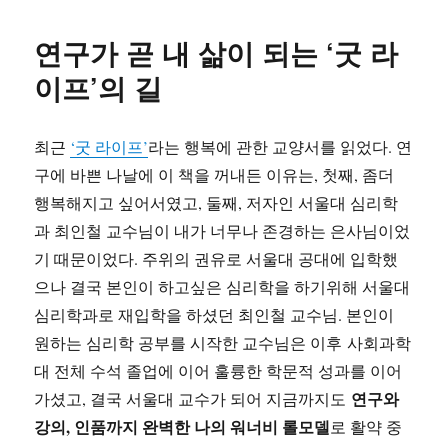
필
로
연구가 곧 내 삶이 되는 ‘굿 라
그:
안
이프’의 길
정
적
인
최근
‘굿 라이프’
라는 행복에 관한 교양서를 읽었다. 연
삶,
구에 바쁜 나날에 이 책을 꺼내든 이유는, 첫째, 좀더
그
런
행복해지고 싶어서였고, 둘째, 저자인 서울대 심리학
거
과 최인철 교수님이 내가 너무나 존경하는 은사님이었
없
기 때문이었다. 주위의 권유로 서울대 공대에 입학했
다.
으나 결국 본인이 하고싶은 심리학을 하기위해 서울대
심리학과로 재입학을 하셨던 최인철 교수님. 본인이
원하는 심리학 공부를 시작한 교수님은 이후 사회과학
대 전체 수석 졸업에 이어 훌륭한 학문적 성과를 이어
연구와
가셨고, 결국 서울대 교수가 되어 지금까지도
강의, 인품까지 완벽한 나의 워너비 롤모델
로 활약 중