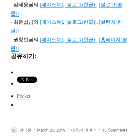
- 엄태웅님의
[페이스북]
,
[블로그(한글)]
,
[블로그(영
문)]
- 최윤섭님의
[페이스북]
,
[블로그(한글)]
,
[브런치(한
글)]
- 권창현님의
[페이스북]
,
[블로그(한글)]
,
[홈페이지(영
문)]
공유하기:
Pocket
Author
Posted
Categories
on
엄태웅
March 25, 2019
태웅의 이야기
13 Comments
on
에