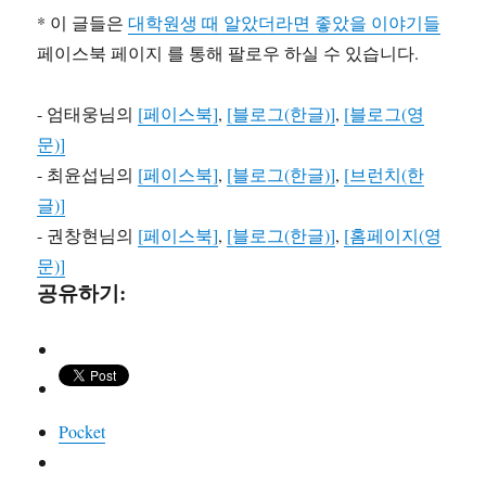
* 이 글들은
대학원생 때 알았더라면 좋았을 이야기들
페이스북 페이지 를 통해 팔로우 하실 수 있습니다.
- 엄태웅님의
[페이스북]
,
[블로그(한글)]
,
[블로그(영
문)]
- 최윤섭님의
[페이스북]
,
[블로그(한글)]
,
[브런치(한
글)]
- 권창현님의
[페이스북]
,
[블로그(한글)]
,
[홈페이지(영
문)]
공유하기:
Pocket