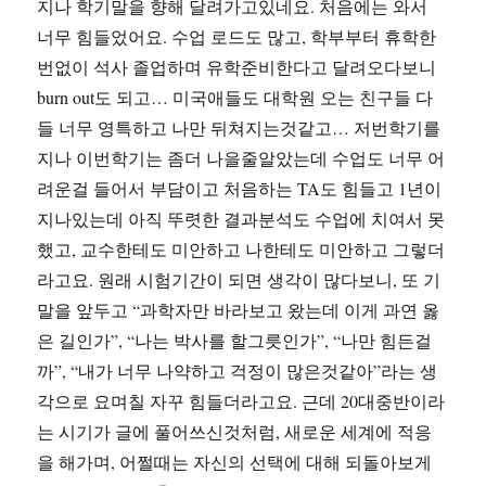
지나 학기말을 향해 달려가고있네요. 처음에는 와서
너무 힘들었어요. 수업 로드도 많고, 학부부터 휴학한
번없이 석사 졸업하며 유학준비한다고 달려오다보니
burn out도 되고… 미국애들도 대학원 오는 친구들 다
들 너무 영특하고 나만 뒤쳐지는것같고… 저번학기를
지나 이번학기는 좀더 나을줄알았는데 수업도 너무 어
려운걸 들어서 부담이고 처음하는 TA도 힘들고 1년이
지나있는데 아직 뚜렷한 결과분석도 수업에 치여서 못
했고, 교수한테도 미안하고 나한테도 미안하고 그렇더
라고요. 원래 시험기간이 되면 생각이 많다보니, 또 기
말을 앞두고 “과학자만 바라보고 왔는데 이게 과연 옳
은 길인가”, “나는 박사를 할그릇인가”, “나만 힘든걸
까”, “내가 너무 나약하고 걱정이 많은것같아”라는 생
각으로 요며칠 자꾸 힘들더라고요. 근데 20대중반이라
는 시기가 글에 풀어쓰신것처럼, 새로운 세계에 적응
을 해가며, 어쩔때는 자신의 선택에 대해 되돌아보게